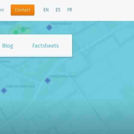
Contact
in
EN
ES
FR
Blog
Factsheets