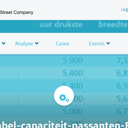
Log
Analyse
Cases
Events
abel-capaciteit-passanten-