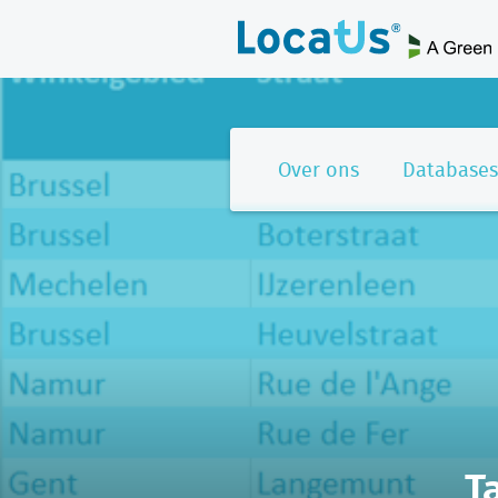
Over ons
Databases
T