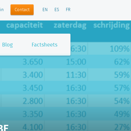
Contact
in
EN
ES
FR
Blog
Factsheets
BE