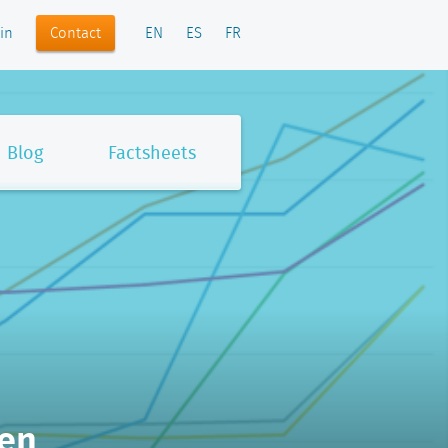
Contact
in
EN
ES
FR
Blog
Factsheets
ten