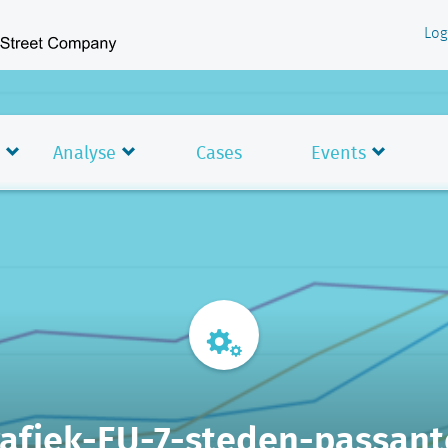
Log
Analyse
Cases
Events
afiek-EU-7-steden-passan