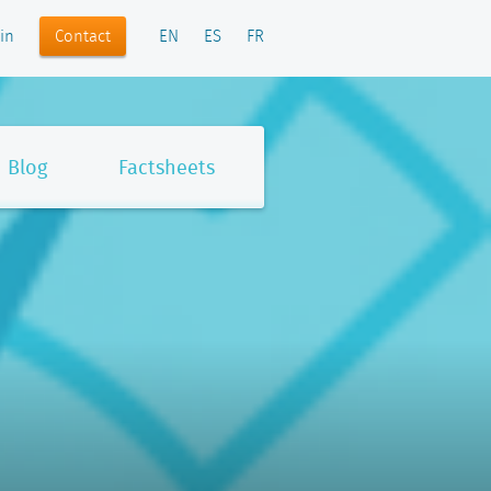
Contact
in
EN
ES
FR
Blog
Factsheets