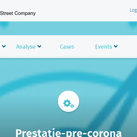
Log
Analyse
Cases
Events
Prestatie-pre-corona