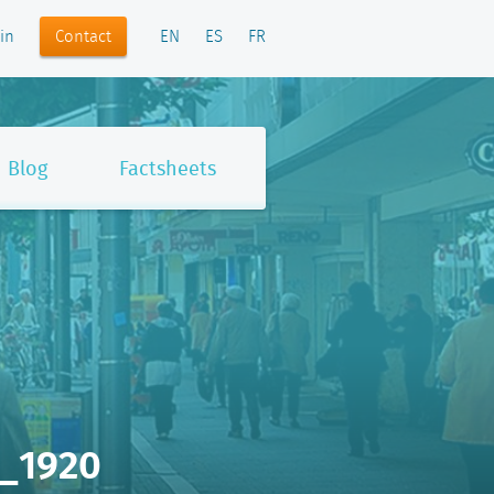
Contact
in
EN
ES
FR
Blog
Factsheets
8_1920