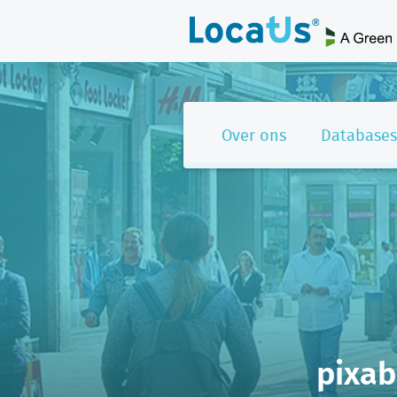
Over ons
Databases
pixab