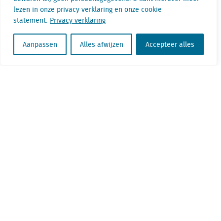
lezen in onze privacy verklaring en onze cookie
statement.
Privacy verklaring
Telefoon: +31(0) 85 760 3283
Aanpassen
Alles afwijzen
Accepteer alles
E-mail: gertjan.slob@locatus.com
KvK nr. Utrecht 27129168
BTW nr. 0094.53.465.B.01
Aanmelden nieuwsbrief
Vacatures
Linkedin
Twitter
Contact
+31 (0) 85 760 3283