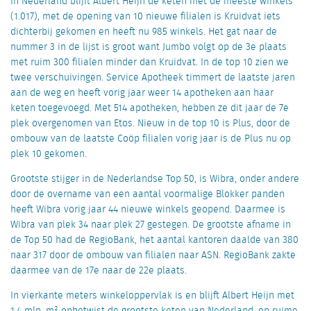
In Nederland blijft Albert Heijn de keten met de meeste winkels
(1.017), met de opening van 10 nieuwe filialen is Kruidvat iets
dichterbij gekomen en heeft nu 985 winkels. Het gat naar de
nummer 3 in de lijst is groot want Jumbo volgt op de 3e plaats
met ruim 300 filialen minder dan Kruidvat. In de top 10 zien we
twee verschuivingen. Service Apotheek timmert de laatste jaren
aan de weg en heeft vorig jaar weer 14 apotheken aan haar
keten toegevoegd. Met 514 apotheken, hebben ze dit jaar de 7e
plek overgenomen van Etos. Nieuw in de top 10 is Plus, door de
ombouw van de laatste Coöp filialen vorig jaar is de Plus nu op
plek 10 gekomen.
Grootste stijger in de Nederlandse Top 50, is Wibra, onder andere
door de overname van een aantal voormalige Blokker panden
heeft Wibra vorig jaar 44 nieuwe winkels geopend. Daarmee is
Wibra van plek 34 naar plek 27 gestegen. De grootste afname in
de Top 50 had de RegioBank, het aantal kantoren daalde van 380
naar 317 door de ombouw van filialen naar ASN. RegioBank zakte
daarmee van de 17e naar de 22e plaats.
In vierkante meters winkeloppervlak is en blijft Albert Heijn met
1,4 mln. m² onbetwist de grootste keten van Nederland, op ruime