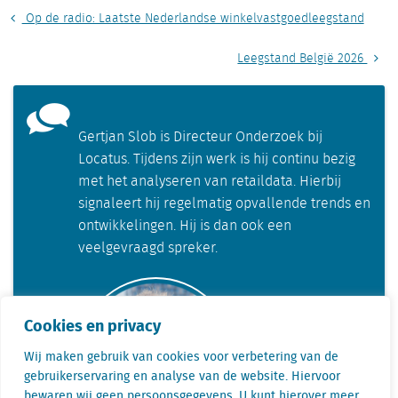
Op de radio: Laatste Nederlandse winkelvastgoedleegstand
Leegstand België 2026
Gertjan Slob is Directeur Onderzoek bij
Locatus. Tijdens zijn werk is hij continu bezig
met het analyseren van retaildata. Hierbij
signaleert hij regelmatig opvallende trends en
ontwikkelingen. Hij is dan ook een
veelgevraagd spreker.
Cookies en privacy
Wij maken gebruik van cookies voor verbetering van de
gebruikerservaring en analyse van de website. Hiervoor
bewaren wij geen persoonsgegevens. U kunt hierover meer