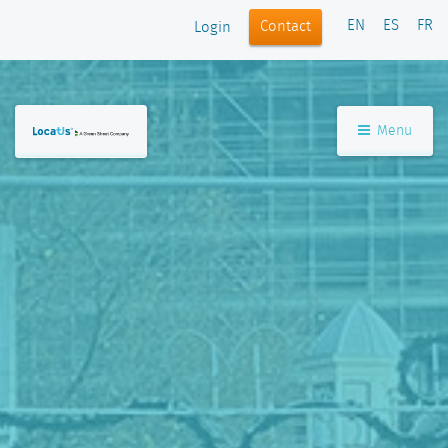
EN
ES
FR
Contact
Login
Menu