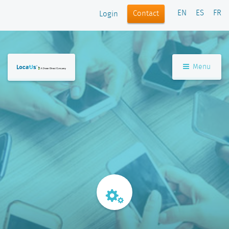
EN
ES
FR
Contact
Login
Menu