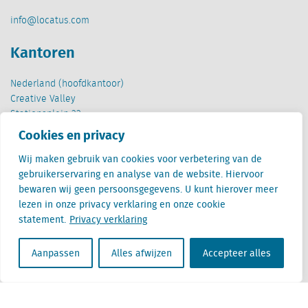
info@locatus.com
Kantoren
Nederland (hoofdkantoor)
Creative Valley
Stationsplein 32
3511 ED Utrecht
Cookies en privacy
België
Wij maken gebruik van cookies voor verbetering van de
Cantersteen 47
gebruikerservaring en analyse van de website. Hiervoor
1000 Brussel
bewaren wij geen persoonsgegevens. U kunt hierover meer
lezen in onze privacy verklaring en onze cookie
statement.
Privacy verklaring
Aanpassen
Alles afwijzen
Accepteer alles
Locatus B.V. and Locatus Belgie B.V. are wholly-owned subsidiaries of Green Street
Advisors, LLC. While Green Street offers some regulated products and services, global
Research, Data and Analytics products along with Green Street’s global News