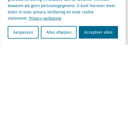
3511 ED Utrecht
bewaren wij geen persoonsgegevens. U kunt hierover meer
lezen in onze privacy verklaring en onze cookie
België
statement.
Privacy verklaring
Cantersteen 47
1000 Brussel
Aanpassen
Alles afwijzen
Accepteer alles
Locatus B.V. and Locatus Belgie B.V. are wholly-owned subsidiaries of Green Street
Advisors, LLC. While Green Street offers some regulated products and services, global
Research, Data and Analytics products along with Green Street’s global News
publications are not provided as an investment advisor nor in the capacity of a
fiduciary. The Locatus companies are not regulated Green Street businesses. Our
global organization maintains information barriers to ensure the independence of
and distinction between our non-regulated and regulated businesses.
Algemene voorwaarden
Privacy verklaring
Disclaimer
ESG beleid