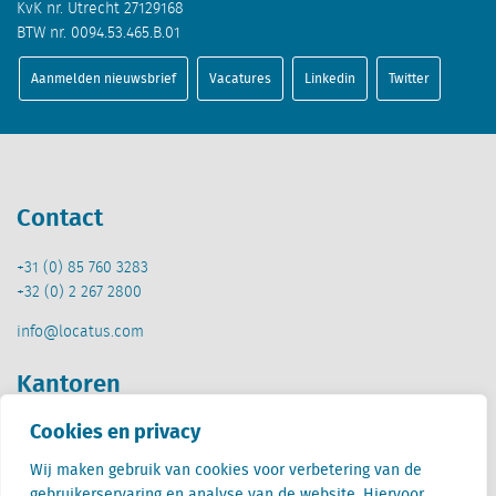
KvK nr. Utrecht 27129168
BTW nr. 0094.53.465.B.01
Aanmelden nieuwsbrief
Vacatures
Linkedin
Twitter
Contact
+31 (0) 85 760 3283
+32 (0) 2 267 2800
info@locatus.com
Kantoren
Cookies en privacy
Nederland (hoofdkantoor)
Creative Valley
Wij maken gebruik van cookies voor verbetering van de
Stationsplein 32
gebruikerservaring en analyse van de website. Hiervoor