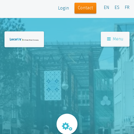
EN
ES
FR
Contact
Login
Menu