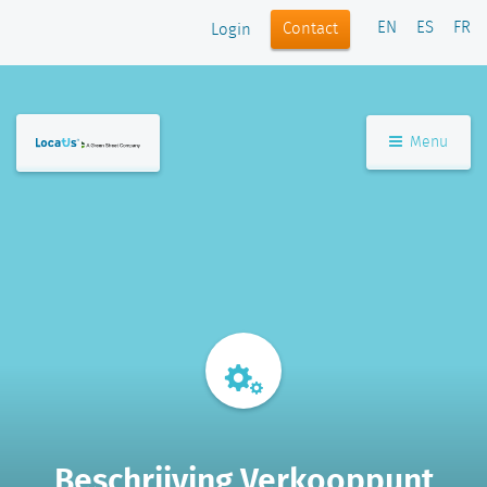
EN
ES
FR
Contact
Login
Menu
Beschrijving Verkooppunt