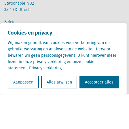
Stationsplein 32
3511 ED Utrecht
België
Cantersteen 47
Cookies en privacy
1000 Brussel
Wij maken gebruik van cookies voor verbetering van de
gebruikerservaring en analyse van de website. Hiervoor
bewaren wij geen persoonsgegevens. U kunt hierover meer
lezen in onze privacy verklaring en onze cookie
statement.
Privacy verklaring
Locatus B.V. and Locatus Belgie B.V. are wholly-owned subsidiaries of Green Street
Advisors, LLC. While Green Street offers some regulated products and services, global
Aanpassen
Alles afwijzen
Accepteer alles
Research, Data and Analytics products along with Green Street’s global News
publications are not provided as an investment advisor nor in the capacity of a
fiduciary. The Locatus companies are not regulated Green Street businesses. Our
global organization maintains information barriers to ensure the independence of
and distinction between our non-regulated and regulated businesses.