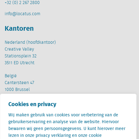
+32 (0) 2 267 2800
info@locatus.com
Kantoren
Nederland (hoofdkantoor)
Creative Valley
Stationsplein 32
3511 ED Utrecht
België
Cantersteen 47
1000 Brussel
Cookies en privacy
Wij maken gebruik van cookies voor verbetering van de
gebruikerservaring en analyse van de website. Hiervoor
bewaren wij geen persoonsgegevens. U kunt hierover meer
Locatus B.V. and Locatus Belgie B.V. are wholly-owned subsidiaries of Green Street
lezen in onze privacy verklaring en onze cookie
Advisors, LLC. While Green Street offers some regulated products and services, global