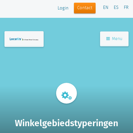
EN
ES
FR
Contact
Login
Menu
Winkelgebiedstyperingen