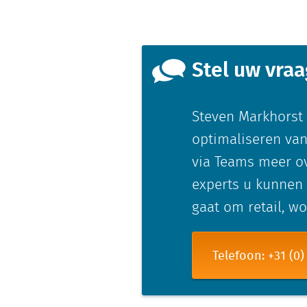
Stel uw vra
Steven Markhorst 
optimaliseren van
via Teams meer ov
experts u kunnen 
gaat om retail, w
Telefoon: +31 (0)