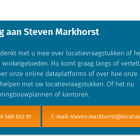
ag aan Steven Markhorst
denkt met u mee over locatievraagstukken of h
 winkelgebieden. Hij komt graag langs of vertelt
er onze online dataplatforms of over hoe onze
helpen met uw locatievraagstukken. Of het nu
oningbouwplannen of kantoren.
 6 588 653 91
E-mail: steven.markhorst@locatu