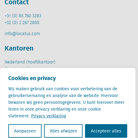
Contact
+31 (0) 85 760 3283
+32 (0) 2 267 2800
info@locatus.com
Kantoren
Nederland (hoofdkantoor)
Creative Valley
Stationsplein 32
Cookies en privacy
3511 ED Utrecht
Wij maken gebruik van cookies voor verbetering van de
België
gebruikerservaring en analyse van de website. Hiervoor
Cantersteen 47
bewaren wij geen persoonsgegevens. U kunt hierover meer
1000 Brussel
lezen in onze privacy verklaring en onze cookie
statement.
Privacy verklaring
Aanpassen
Alles afwijzen
Accepteer alles