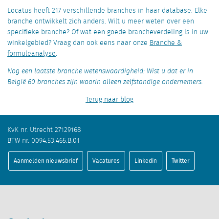
Locatus heeft 217 verschillende branches in haar database. Elke
branche ontwikkelt zich anders. Wilt u meer weten over een
specifieke branche? Of wat een goede brancheverdeling is in uw
winkelgebied? Vraag dan ook eens naar onze
Branche &
formuleanalyse
.
Nog een laatste branche wetenswaardigheid: Wist u dat er in
België 60 branches zijn waarin alleen zelfstandige ondernemers.
Terug naar blog
KvK nr. Utrecht 27129168
BTW nr. 0094.53.465.B.01
Aanmelden nieuwsbrief
Vacatures
Linkedin
Twitter