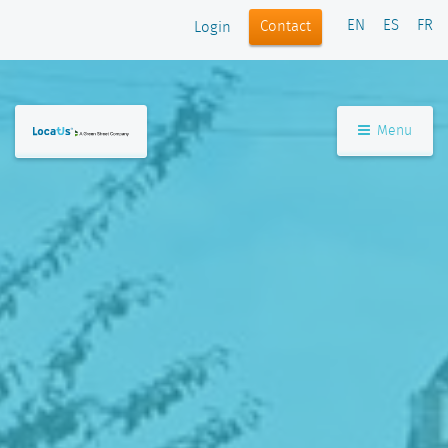
EN
ES
FR
Contact
Login
Menu