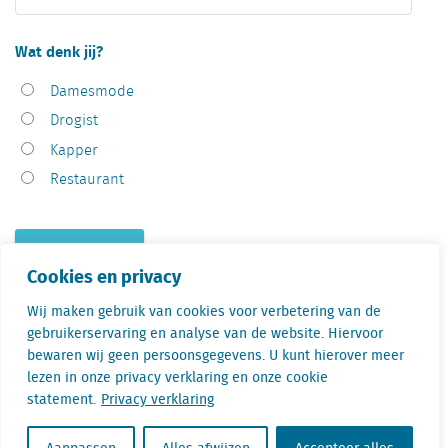
Wat denk jij?
Damesmode
Drogist
Kapper
Restaurant
Cookies en privacy
Locatus heeft 217 verschillende branches in haar database. Elke
Wij maken gebruik van cookies voor verbetering van de
branche ontwikkelt zich anders. Wilt u meer weten over een
gebruikerservaring en analyse van de website. Hiervoor
specifieke branche? Of wat een goede brancheverdeling is in uw
bewaren wij geen persoonsgegevens. U kunt hierover meer
winkelgebied? Vraag dan ook eens naar onze
Branche &
lezen in onze privacy verklaring en onze cookie
formuleanalyse
.
statement.
Privacy verklaring
Nog één laatste branchewetenswaardigheid: