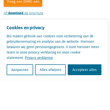
Vraag een DEMO aan
download
Of
de brochure
Stel uw vraag aan Björn
Cookies en privacy
Jansen
Wij maken gebruik van cookies voor verbetering van de
gebruikerservaring en analyse van de website. Hiervoor
bewaren wij geen persoonsgegevens. U kunt hierover meer
Björn Jansen adviseert al jaren
lezen in onze privacy verklaring en onze cookie
vastgoedpartijen en retailers.
statement.
Privacy verklaring
Hij komt graag langs of vertelt via Teams
meer over ons online dataplatforms of over
Aanpassen
Alles afwijzen
Accepteer alles
hoe onze experts u kunnen helpen met uw
locatie vraagstukken. Of het nu gaat om retail,
woningbouwplannen of kantoren.