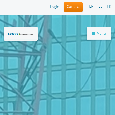
EN
ES
FR
Contact
Login
Menu