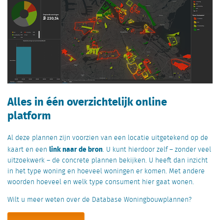
Alles in één overzichtelijk online
platform
Al deze plannen zijn voorzien van een locatie uitgetekend op de
link naar de bron
kaart en een
. U kunt hierdoor zelf – zonder veel
uitzoekwerk – de concrete plannen bekijken. U heeft dan inzicht
in het type woning en hoeveel woningen er komen. Met andere
woorden hoeveel en welk type consument hier gaat wonen.
Wilt u meer weten over de Database Woningbouwplannen?