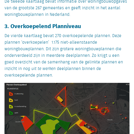
De tweede kaartlaag bevat informatie over woningbouwopgaves
van de grootste 267 gemeentes en geeft inzicht in het aantal
woningbouwplannen in Nederland.
3. Overkoepelend Planniveau
De vierde kaartlaag bevat 270 overkoepelende plannen. Deze
plannen ‘overkoepelen’ 1.175 niet-alleenstaande
woningbouwplannen. Dit zijn grotere woningbouwplannen die
onderverdeeld zijn in meerdere deelplannen. Zo krijgt u een
goed overzicht van de samenhang van de gelinkte plannen en
inzicht in
nog uit te werken
deelplannen binnen de
overkoepelende plannen.