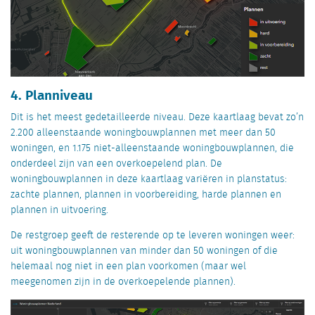
4. Planniveau
Dit is het meest gedetailleerde niveau. Deze kaartlaag bevat zo’n
2.200 alleenstaande woningbouwplannen met meer dan 50
woningen, en 1.175 niet-alleenstaande woningbouwplannen, die
onderdeel zijn van een overkoepelend plan. De
woningbouwplannen in deze kaartlaag variëren in planstatus:
zachte plannen, plannen in voorbereiding, harde plannen en
plannen in uitvoering.
De restgroep geeft de resterende op te leveren woningen weer:
uit woningbouwplannen van minder dan 50 woningen of die
helemaal nog niet in een plan voorkomen (maar wel
meegenomen zijn in de overkoepelende plannen).