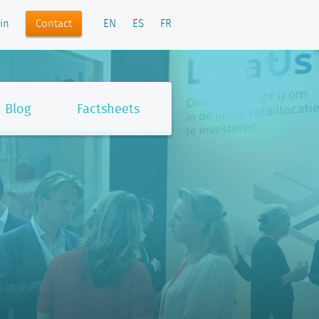
Contact
in
EN
ES
FR
Blog
Factsheets