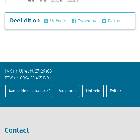
Deel dit op
Linkedin
Facebook
Twitter
KvK nr. Utrecht 27129168
BTW nr. 0094.53.465.B.01
Aanmelden nieuwsbrief
Vacatures
Linkedin
Twitter
Contact