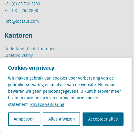
+31 (0) 85 760 3283
+32 (0) 2 267 2800
info@locatus.com
Kantoren
Nederland (hoofdkantoor)
Creative Valley
Stationsplein 32
Cookies en privacy
3511 ED Utrecht
Wij maken gebruik van cookies voor verbetering van de
België
gebruikerservaring en analyse van de website. Hiervoor
Cantersteen 47
bewaren wij geen persoonsgegevens. U kunt hierover meer
1000 Brussel
lezen in onze privacy verklaring en onze cookie
statement.
Privacy verklaring
Aanpassen
Alles afwijzen
Accepteer alles