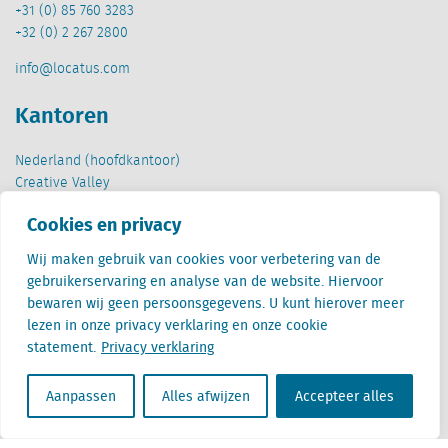
+31 (0) 85 760 3283
+32 (0) 2 267 2800
info@locatus.com
Kantoren
Nederland (hoofdkantoor)
Creative Valley
Stationsplein 32
Cookies en privacy
3511 ED Utrecht
Wij maken gebruik van cookies voor verbetering van de
België
gebruikerservaring en analyse van de website. Hiervoor
Cantersteen 47
bewaren wij geen persoonsgegevens. U kunt hierover meer
1000 Brussel
lezen in onze privacy verklaring en onze cookie
statement.
Privacy verklaring
Aanpassen
Alles afwijzen
Accepteer alles