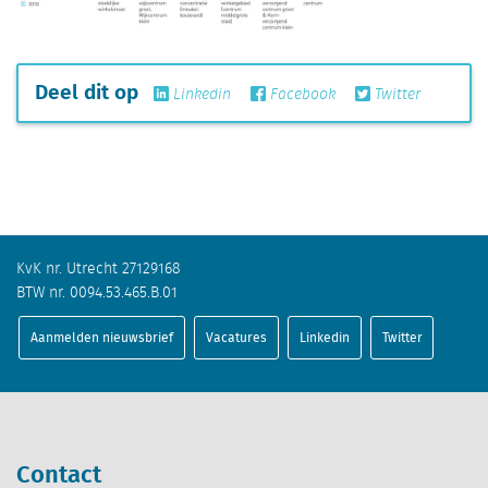
Deel dit op
Linkedin
Facebook
Twitter
KvK nr. Utrecht 27129168
BTW nr. 0094.53.465.B.01
Aanmelden nieuwsbrief
Vacatures
Linkedin
Twitter
Contact