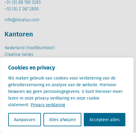
+31 (0) 85 760 3283
+32 (0) 2 267 2800
info@locatus.com
Kantoren
Nederland (hoofdkantoor)
Creative Valley
Stationsplein 32
Cookies en privacy
3511 ED Utrecht
Wij maken gebruik van cookies voor verbetering van de
België
gebruikerservaring en analyse van de website. Hiervoor
Cantersteen 47
bewaren wij geen persoonsgegevens. U kunt hierover meer
1000 Brussel
lezen in onze privacy verklaring en onze cookie
statement.
Privacy verklaring
Aanpassen
Alles afwijzen
Accepteer alles
Locatus B.V. and Locatus Belgie B.V. are wholly-owned subsidiaries of Green Street