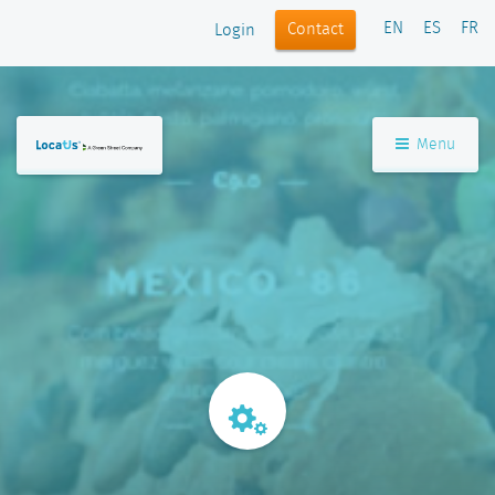
EN
ES
FR
Contact
Login
Menu