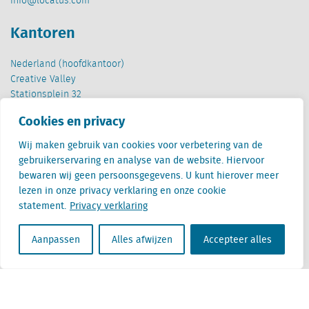
info@locatus.com
Kantoren
Nederland (hoofdkantoor)
Creative Valley
Stationsplein 32
3511 ED Utrecht
Cookies en privacy
België
Wij maken gebruik van cookies voor verbetering van de
Cantersteen 47
gebruikerservaring en analyse van de website. Hiervoor
1000 Brussel
bewaren wij geen persoonsgegevens. U kunt hierover meer
lezen in onze privacy verklaring en onze cookie
statement.
Privacy verklaring
Aanpassen
Alles afwijzen
Accepteer alles
Locatus B.V. and Locatus Belgie B.V. are wholly-owned subsidiaries of Green Street
Advisors, LLC. While Green Street offers some regulated products and services, global
Research, Data and Analytics products along with Green Street’s global News
publications are not provided as an investment advisor nor in the capacity of a