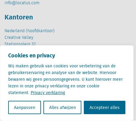
info@locatus.com
Kantoren
Nederland (hoofdkantoor)
Creative Valley
Stationsplein 32
3511 ED Utrecht
Cookies en privacy
België
Wij maken gebruik van cookies voor verbetering van de
Cantersteen 47
gebruikerservaring en analyse van de website. Hiervoor
1000 Brussel
bewaren wij geen persoonsgegevens. U kunt hierover meer
lezen in onze privacy verklaring en onze cookie
statement.
Privacy verklaring
Aanpassen
Alles afwijzen
Accepteer alles
Locatus B.V. and Locatus Belgie B.V. are wholly-owned subsidiaries of Green Street
Advisors, LLC. While Green Street offers some regulated products and services, global
Research, Data and Analytics products along with Green Street’s global News
publications are not provided as an investment advisor nor in the capacity of a