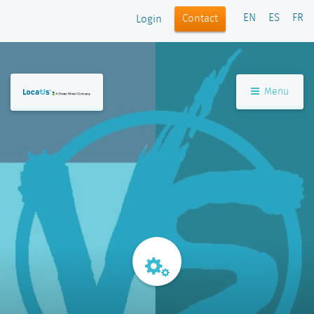
EN
ES
FR
Contact
Login
Menu