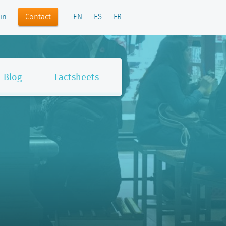
Contact
in
EN
ES
FR
Blog
Factsheets