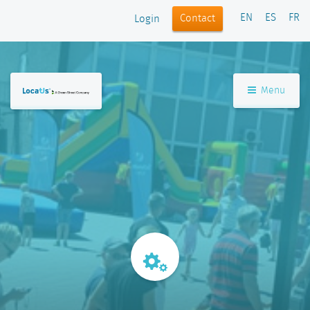
EN
ES
FR
Contact
Login
Menu