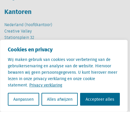
Kantoren
Nederland (hoofdkantoor)
Creative Valley
Stationsplein 32
3511 ED Utrecht
Cookies en privacy
België
Wij maken gebruik van cookies voor verbetering van de
Cantersteen 47
gebruikerservaring en analyse van de website. Hiervoor
1000 Brussel
bewaren wij geen persoonsgegevens. U kunt hierover meer
lezen in onze privacy verklaring en onze cookie
statement.
Privacy verklaring
Aanpassen
Alles afwijzen
Accepteer alles
Locatus B.V. and Locatus Belgie B.V. are wholly-owned subsidiaries of Green Street
Advisors, LLC. While Green Street offers some regulated products and services, global
Research, Data and Analytics products along with Green Street’s global News
publications are not provided as an investment advisor nor in the capacity of a
fiduciary. The Locatus companies are not regulated Green Street businesses. Our