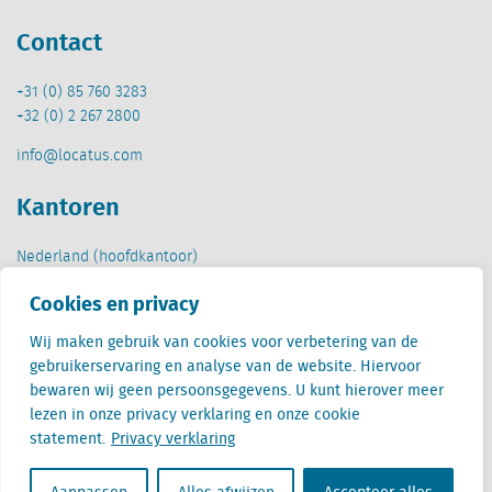
Contact
+31 (0) 85 760 3283
+32 (0) 2 267 2800
info@locatus.com
Kantoren
Nederland (hoofdkantoor)
Creative Valley
Cookies en privacy
Stationsplein 32
3511 ED Utrecht
Wij maken gebruik van cookies voor verbetering van de
gebruikerservaring en analyse van de website. Hiervoor
België
bewaren wij geen persoonsgegevens. U kunt hierover meer
Cantersteen 47
lezen in onze privacy verklaring en onze cookie
1000 Brussel
statement.
Privacy verklaring