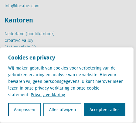
info@locatus.com
Kantoren
Nederland (hoofdkantoor)
Creative Valley
Stationsplein 32
3511 ED Utrecht
Cookies en privacy
België
Wij maken gebruik van cookies voor verbetering van de
Cantersteen 47
gebruikerservaring en analyse van de website. Hiervoor
1000 Brussel
bewaren wij geen persoonsgegevens. U kunt hierover meer
lezen in onze privacy verklaring en onze cookie
statement.
Privacy verklaring
Aanpassen
Alles afwijzen
Accepteer alles
Locatus B.V. and Locatus Belgie B.V. are wholly-owned subsidiaries of Green Street
Advisors, LLC. While Green Street offers some regulated products and services, global
Research, Data and Analytics products along with Green Street’s global News