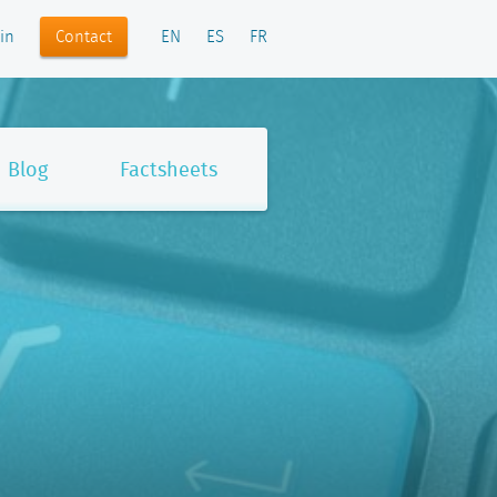
Contact
in
EN
ES
FR
Blog
Factsheets