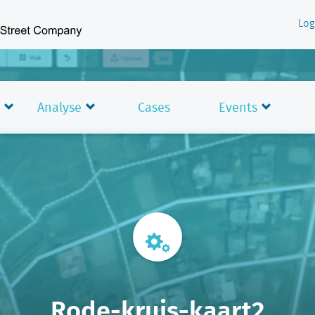
Log
Analyse
Cases
Events
Rode-kruis-kaart2