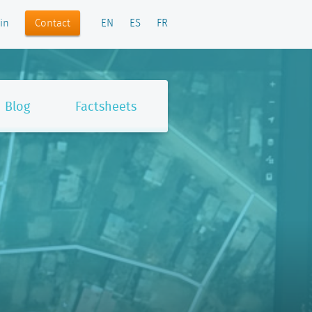
Contact
in
EN
ES
FR
Blog
Factsheets