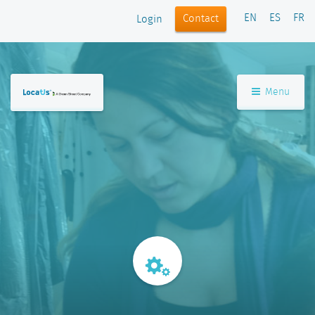
EN
ES
FR
Contact
Login
Menu