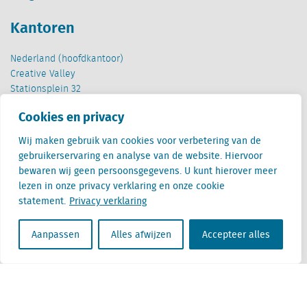
Kantoren
Nederland (hoofdkantoor)
Creative Valley
Stationsplein 32
3511 ED Utrecht
Cookies en privacy
België
Wij maken gebruik van cookies voor verbetering van de
Cantersteen 47
gebruikerservaring en analyse van de website. Hiervoor
1000 Brussel
bewaren wij geen persoonsgegevens. U kunt hierover meer
lezen in onze privacy verklaring en onze cookie
statement.
Privacy verklaring
Aanpassen
Alles afwijzen
Accepteer alles
Locatus B.V. and Locatus Belgie B.V. are wholly-owned subsidiaries of Green Street
Advisors, LLC. While Green Street offers some regulated products and services, global
Research, Data and Analytics products along with Green Street’s global News
publications are not provided as an investment advisor nor in the capacity of a
fiduciary. The Locatus companies are not regulated Green Street businesses. Our