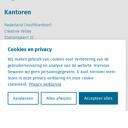
Kantoren
Nederland (hoofdkantoor)
Creative Valley
Stationsplein 32
3511 ED Utrecht
Cookies en privacy
België
Wij maken gebruik van cookies voor verbetering van de
Cantersteen 47
gebruikerservaring en analyse van de website. Hiervoor
1000 Brussel
bewaren wij geen persoonsgegevens. U kunt hierover meer
lezen in onze privacy verklaring en onze cookie
statement.
Privacy verklaring
Aanpassen
Alles afwijzen
Accepteer alles
Locatus B.V. and Locatus Belgie B.V. are wholly-owned subsidiaries of Green Street
Advisors, LLC. While Green Street offers some regulated products and services, global
Research, Data and Analytics products along with Green Street’s global News
publications are not provided as an investment advisor nor in the capacity of a
fiduciary. The Locatus companies are not regulated Green Street businesses. Our