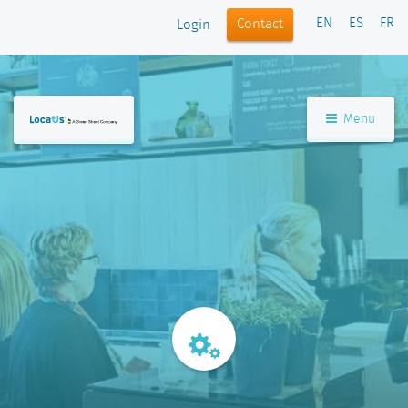
EN
ES
FR
Contact
Login
Menu