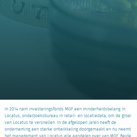
In 2014 nam investeringsfonds MGF een minderheidsbelang in
Locatus, onderzoeksbureau in retail- en locatiedata, om de groei
van Locatus te versnellen. In de afgelopen jaren heeft de
onderneming een sterke ontwikkeling doorgemaakt en nu neemt
het management van Locatus alle aandelen over van MGF. Beide