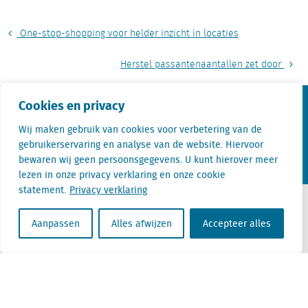
One-stop-shopping voor helder inzicht in locaties
Herstel passantenaantallen zet door
Cookies en privacy
KvK nr. Utrecht 27129168
BTW nr. 0094.53.465.B.01
Wij maken gebruik van cookies voor verbetering van de
gebruikerservaring en analyse van de website. Hiervoor
Aanmelden nieuwsbrief
Vacatures
Linkedin
Twitter
bewaren wij geen persoonsgegevens. U kunt hierover meer
lezen in onze privacy verklaring en onze cookie
statement.
Privacy verklaring
Aanpassen
Alles afwijzen
Accepteer alles
Contact
+31 (0) 85 760 3283
+32 (0) 2 267 2800
info@locatus.com