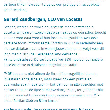
partijen kijken tevreden terug op een prettige en succesvolle
samenwerking.
Gerard Zandbergen, CEO van Locatus
“Wonen, werken en winkelen is steeds meer verstrengeld.
Locatus wil daarom zorgen dat organisaties op één adres terecht
kunnen voor data voor ál hun locatievraagstukken. Met deze
herziene focus introduceerde Locatus in 2022 in Nederland een
nieuwe database van alle woningbouwplannen en volgt voor dit
land medio 2023 de – eveneens land dekkende –
kantorendatabase. De participatie van MGF heeft onder andere
deze expansie in databases mogelijk gemaakt.
“MGF bood ons niet alleen de financiële mogelijkheid om te
investeren en te groeien, maar bleek ook een prettig en
deskundig sparringpartner. Ik kijk dan ook in alle opzichten met
plezier terug op de fijne samenwerking. Tegelijkertijd ben ik blij
hen nu weer uit te kunnen kopen, samen met mijn mede MT-
leden Gertjan Slob en Björn Jansen.”
Heimen Smit, investment manager bij MGF