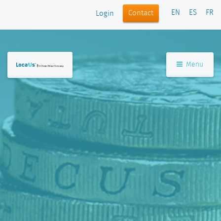
EN
ES
FR
Contact
Login
Menu