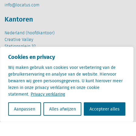
info@locatus.com
Kantoren
Nederland (hoofdkantoor)
Creative Valley
Stationsplein 32
3511 ED Utrecht
Cookies en privacy
België
Wij maken gebruik van cookies voor verbetering van de
Cantersteen 47
gebruikerservaring en analyse van de website. Hiervoor
1000 Brussel
bewaren wij geen persoonsgegevens. U kunt hierover meer
lezen in onze privacy verklaring en onze cookie
statement.
Privacy verklaring
Aanpassen
Alles afwijzen
Accepteer alles
Locatus B.V. and Locatus Belgie B.V. are wholly-owned subsidiaries of Green Street
Advisors, LLC. While Green Street offers some regulated products and services, global
Research, Data and Analytics products along with Green Street’s global News