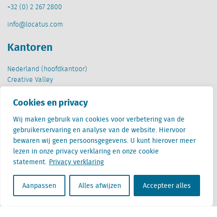
+32 (0) 2 267 2800
info@locatus.com
Kantoren
Nederland (hoofdkantoor)
Creative Valley
Stationsplein 32
Cookies en privacy
3511 ED Utrecht
Wij maken gebruik van cookies voor verbetering van de
België
gebruikerservaring en analyse van de website. Hiervoor
Cantersteen 47
bewaren wij geen persoonsgegevens. U kunt hierover meer
1000 Brussel
lezen in onze privacy verklaring en onze cookie
statement.
Privacy verklaring
Aanpassen
Alles afwijzen
Accepteer alles
Locatus B.V. and Locatus Belgie B.V. are wholly-owned subsidiaries of Green Street