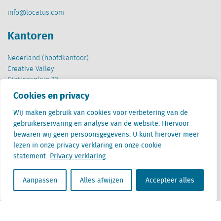
info@locatus.com
Kantoren
Nederland (hoofdkantoor)
Creative Valley
Stationsplein 32
3511 ED Utrecht
Cookies en privacy
België
Wij maken gebruik van cookies voor verbetering van de
Cantersteen 47
gebruikerservaring en analyse van de website. Hiervoor
1000 Brussel
bewaren wij geen persoonsgegevens. U kunt hierover meer
lezen in onze privacy verklaring en onze cookie
statement.
Privacy verklaring
Aanpassen
Alles afwijzen
Accepteer alles
Locatus B.V. and Locatus Belgie B.V. are wholly-owned subsidiaries of Green Street
Advisors, LLC. While Green Street offers some regulated products and services, global
Research, Data and Analytics products along with Green Street’s global News