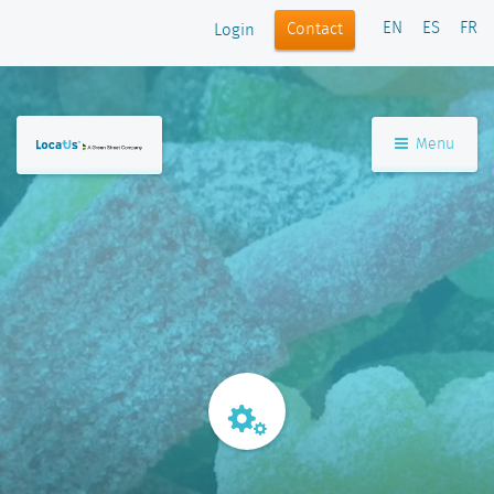
EN
ES
FR
Contact
Login
Menu