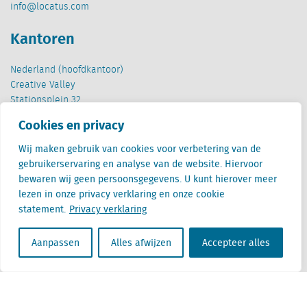
info@locatus.com
Kantoren
Nederland (hoofdkantoor)
Creative Valley
Stationsplein 32
3511 ED Utrecht
Cookies en privacy
België
Wij maken gebruik van cookies voor verbetering van de
Cantersteen 47
gebruikerservaring en analyse van de website. Hiervoor
1000 Brussel
bewaren wij geen persoonsgegevens. U kunt hierover meer
lezen in onze privacy verklaring en onze cookie
statement.
Privacy verklaring
Aanpassen
Alles afwijzen
Accepteer alles
Locatus B.V. and Locatus Belgie B.V. are wholly-owned subsidiaries of Green Street
Advisors, LLC. While Green Street offers some regulated products and services, global
Research, Data and Analytics products along with Green Street’s global News
publications are not provided as an investment advisor nor in the capacity of a