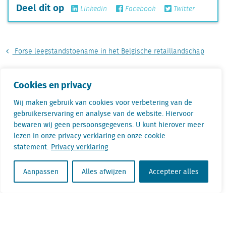
Deel dit op
Linkedin
Facebook
Twitter
Forse leegstandstoename in het Belgische retaillandschap
Instorting kantorenmarkt blijft uit
Cookies en privacy
Wij maken gebruik van cookies voor verbetering van de
gebruikerservaring en analyse van de website. Hiervoor
Gertjan Slob is Directeur Onderzoek bij
bewaren wij geen persoonsgegevens. U kunt hierover meer
Locatus. Tijdens zijn werk is hij continu bezig
lezen in onze privacy verklaring en onze cookie
met het analyseren van retaildata. Hierbij
statement.
Privacy verklaring
signaleert hij regelmatig opvallende trends en
ontwikkelingen. Hij is dan ook een
Aanpassen
Alles afwijzen
Accepteer alles
veelgevraagd spreker.