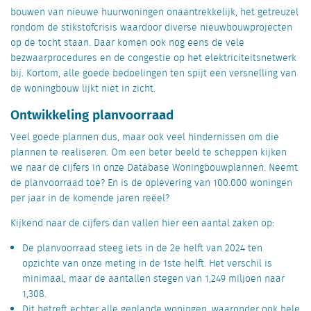
bouwen van nieuwe huurwoningen onaantrekkelijk
,
het getreuzel
rondom
de
stikstofcrisi
s
waardoor diverse nieuwbouwprojecten
op de tocht staan.
Daar komen
ook nog
eens
de vele
bezwaarprocedures en de congestie op het elektriciteitsnetwerk
bij. Kortom
,
alle goede bedoelingen
ten spijt
een versnelling
van
de woningbouw
lijkt
niet in zicht.
Ontwikkeling planvoorraad
Veel goede plannen dus, maar ook veel hindernissen om die
plannen te realiseren. Om een beter beeld te scheppen kijken
we naar de cijfers in onze Database Woningbouwplannen. Neemt
de planvoorraad toe? En is de oplevering van 100.000 woningen
per jaar in de komende jaren reëel?
Kijkend naar de cijfers dan vallen hier een aantal zaken op:
De planvoorraad steeg iets in de 2
e
helft van 2024 ten
opzichte van onze meting in de 1
ste
helft. Het verschil is
minimaal, maar de aantallen stegen van 1,249 miljoen naar
1,308.
Dit betreft echter alle geplande woningen, waaronder ook hele