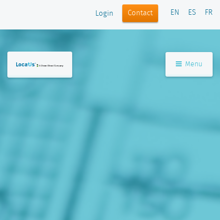
EN
ES
FR
Contact
Login
Menu