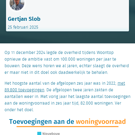
Gertjan Slob
25 februari 2025
Op
11 december
2024
legde de overheid
tijdens
Woontop
opnieuw de ambitie vast om 100.000 woningen per jaar te
bouwen
.
Deze wens
horen we al jaren, echter slaagt de overheid
er maar niet in
dit doel ook daadwerkelijk te behalen.
Het hoogste aantal
van
de afgelopen zes jaar
was
in 2022,
met
89.800
toevoegingen
. De afgelopen twee jaren
zakte
n
de
aantallen weer in
. Met
vorig jaar
het laagste aantal
toevoegingen
aan de woningvoorraad
in
zes jaar tijd
,
82.000 woningen
.
Ve
r
onder het doel
.