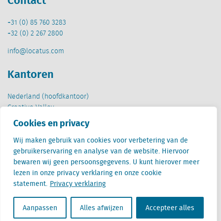
+31 (0) 85 760 3283
+32 (0) 2 267 2800
info@locatus.com
Kantoren
Nederland (hoofdkantoor)
Creative Valley
Stationsplein 32
Cookies en privacy
3511 ED Utrecht
Wij maken gebruik van cookies voor verbetering van de
België
gebruikerservaring en analyse van de website. Hiervoor
Cantersteen 47
bewaren wij geen persoonsgegevens. U kunt hierover meer
1000 Brussel
lezen in onze privacy verklaring en onze cookie
statement.
Privacy verklaring
Aanpassen
Alles afwijzen
Accepteer alles