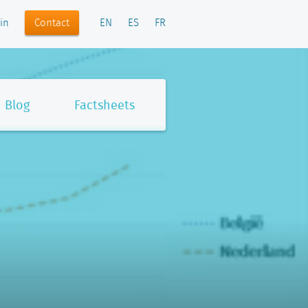
Contact
in
EN
ES
FR
Blog
Factsheets