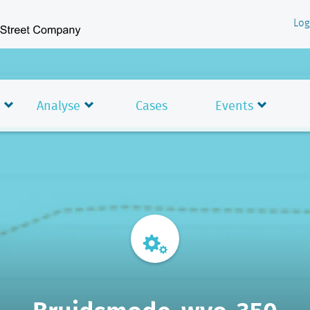
Log
Analyse
Cases
Events
Bruidsmode-wvo-350