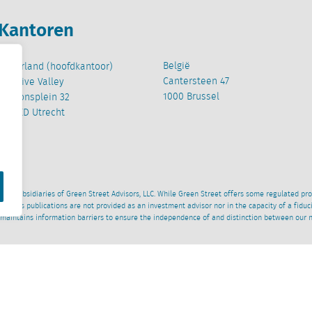
Kantoren
België
Nederland (hoofdkantoor)
Cantersteen 47
Creative Valley
1000 Brussel
Stationsplein 32
3511 ED Utrecht
wned subsidiaries of Green Street Advisors, LLC. While Green Street offers some regulated pr
al News publications are not provided as an investment advisor nor in the capacity of a fidu
 maintains information barriers to ensure the independence of and distinction between our 
Disclaimer
ESG beleid
Beleid Moderne Slavernij