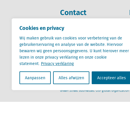
Contact
Cookies en privacy
+31 (0) 85 760 3283
+32 (0) 2 267 2800
Wij maken gebruik van cookies voor verbetering van de
gebruikerservaring en analyse van de website. Hiervoor
info@locatus.com
bewaren wij geen persoonsgegevens. U kunt hierover meer
lezen in onze privacy verklaring en onze cookie
statement.
Privacy verklaring
Aanpassen
Alles afwijzen
Accepteer alles
Locatus B.V. and Locatus Belgie B.V. are wholly-o
Analytics products along with Green Street’s glob
Green Street businesses. Our global organization
Algemene voorwaarden
Privacy verklaring