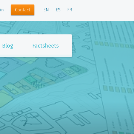
Contact
in
EN
ES
FR
Blog
Factsheets