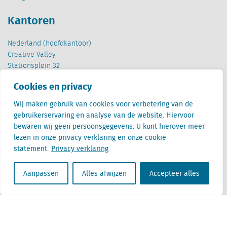
Kantoren
Nederland (hoofdkantoor)
Creative Valley
Stationsplein 32
3511 ED Utrecht
Cookies en privacy
België
Wij maken gebruik van cookies voor verbetering van de
Cantersteen 47
gebruikerservaring en analyse van de website. Hiervoor
1000 Brussel
bewaren wij geen persoonsgegevens. U kunt hierover meer
lezen in onze privacy verklaring en onze cookie
statement.
Privacy verklaring
Aanpassen
Alles afwijzen
Accepteer alles
Locatus B.V. and Locatus Belgie B.V. are wholly-owned subsidiaries of Green Street
Advisors, LLC. While Green Street offers some regulated products and services, global
Research, Data and Analytics products along with Green Street’s global News
publications are not provided as an investment advisor nor in the capacity of a
fiduciary. The Locatus companies are not regulated Green Street businesses. Our