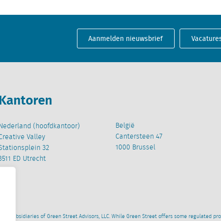
Aanmelden nieuwsbrief
Vacature
Kantoren
België
Nederland (hoofdkantoor)
Cantersteen 47
Creative Valley
1000 Brussel
Stationsplein 32
3511 ED Utrecht
wned subsidiaries of Green Street Advisors, LLC. While Green Street offers some regulated pr