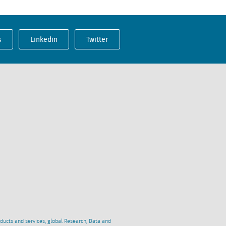
s
Linkedin
Twitter
oducts and services, global Research, Data and