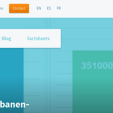
Contact
in
EN
ES
FR
Blog
Factsheets
-banen-