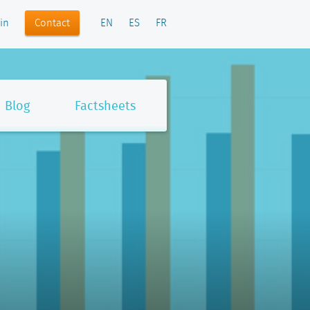
Contact
in
EN
ES
FR
Blog
Factsheets