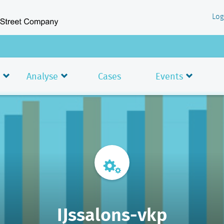
Log
Analyse
Cases
Events
IJssalons-vkp