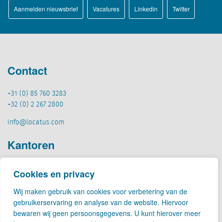
Aanmelden nieuwsbrief
Vacatures
Linkedin
Twitter
Contact
+31 (0) 85 760 3283
+32 (0) 2 267 2800
info@locatus.com
Kantoren
Nederland (hoofdkantoor)
Cookies en privacy
Creative Valley
Stationsplein 32
Wij maken gebruik van cookies voor verbetering van de
3511 ED Utrecht
gebruikerservaring en analyse van de website. Hiervoor
bewaren wij geen persoonsgegevens. U kunt hierover meer
België