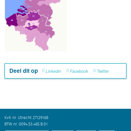
Deel dit op
Linkedin
Facebook
Twitter
KvK nr. Utrecht 27129168
BTW nr. 0094.53.465.B.01