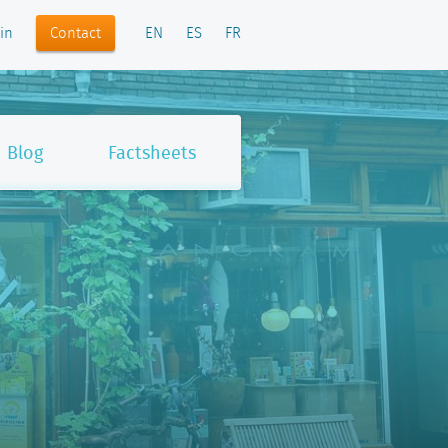
Contact
in
EN
ES
FR
Blog
Factsheets