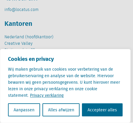
info@locatus.com
Kantoren
Nederland (hoofdkantoor)
Creative Valley
Stationsplein 32
3511 ED Utrecht
Cookies en privacy
België
Wij maken gebruik van cookies voor verbetering van de
Cantersteen 47
gebruikerservaring en analyse van de website. Hiervoor
1000 Brussel
bewaren wij geen persoonsgegevens. U kunt hierover meer
lezen in onze privacy verklaring en onze cookie
statement.
Privacy verklaring
Aanpassen
Alles afwijzen
Accepteer alles
Locatus B.V. and Locatus Belgie B.V. are wholly-owned subsidiaries of Green Street
Advisors, LLC. While Green Street offers some regulated products and services, global