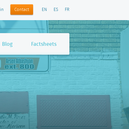
Contact
in
EN
ES
FR
Blog
Factsheets