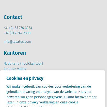
Contact
+31 (0) 85 760 3283
+32 (0) 2 267 2800
info@locatus.com
Kantoren
Nederland (hoofdkantoor)
Creative Valley
Stationsplein 32
Cookies en privacy
3511 ED Utrecht
Wij maken gebruik van cookies voor verbetering van de
België
gebruikerservaring en analyse van de website. Hiervoor
Cantersteen 47
bewaren wij geen persoonsgegevens. U kunt hierover meer
1000 Brussel
lezen in onze privacy verklaring en onze cookie