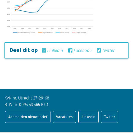
Deel dit op
Linkedin
Facebook
Twitter
KvK nr. Utrecht 27129168
BTW nr. 0094.53.465.B.01
Aanmelden nieuwsbrief
Vacatures
Linkedin
Twitter