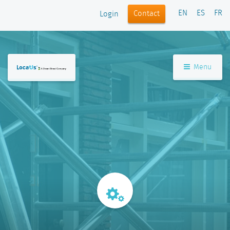
EN
ES
FR
Contact
Login
Menu