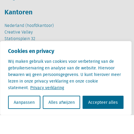
Kantoren
Nederland (hoofdkantoor)
Creative Valley
Stationsplein 32
3511 ED Utrecht
Cookies en privacy
België
Wij maken gebruik van cookies voor verbetering van de
Cantersteen 47
gebruikerservaring en analyse van de website. Hiervoor
1000 Brussel
bewaren wij geen persoonsgegevens. U kunt hierover meer
lezen in onze privacy verklaring en onze cookie
statement.
Privacy verklaring
Aanpassen
Alles afwijzen
Accepteer alles
Locatus B.V. and Locatus Belgie B.V. are wholly-owned subsidiaries of Green Street
Advisors, LLC. While Green Street offers some regulated products and services, global
Research, Data and Analytics products along with Green Street’s global News
publications are not provided as an investment advisor nor in the capacity of a
fiduciary. The Locatus companies are not regulated Green Street businesses. Our