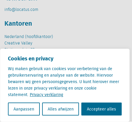
info@locatus.com
Kantoren
Nederland (hoofdkantoor)
Creative Valley
Stationsplein 32
3511 ED Utrecht
Cookies en privacy
België
Wij maken gebruik van cookies voor verbetering van de
Cantersteen 47
gebruikerservaring en analyse van de website. Hiervoor
1000 Brussel
bewaren wij geen persoonsgegevens. U kunt hierover meer
lezen in onze privacy verklaring en onze cookie
statement.
Privacy verklaring
Aanpassen
Alles afwijzen
Accepteer alles
Locatus B.V. and Locatus Belgie B.V. are wholly-owned subsidiaries of Green Street
Advisors, LLC. While Green Street offers some regulated products and services, global