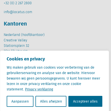
+32 (0) 2 267 2800
info@locatus.com
Kantoren
Nederland (hoofdkantoor)
Creative Valley
Stationsplein 32
3511 ED Utrecht
Cookies en privacy
België
Cantersteen 47
Wij maken gebruik van cookies voor verbetering van de
1000 Brussel
gebruikerservaring en analyse van de website. Hiervoor
bewaren wij geen persoonsgegevens. U kunt hierover meer
lezen in onze privacy verklaring en onze cookie
statement.
Privacy verklaring
Aanpassen
Alles afwijzen
Accepteer alles
Locatus B.V. and Locatus Belgie B.V. are wholly-owned subsidiaries of Green Street
Advisors, LLC. While Green Street offers some regulated products and services, global