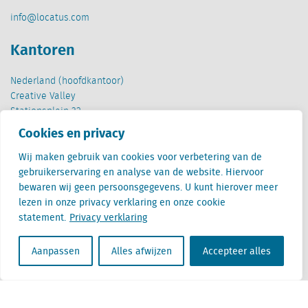
info@locatus.com
Kantoren
Nederland (hoofdkantoor)
Creative Valley
Stationsplein 32
3511 ED Utrecht
Cookies en privacy
België
Wij maken gebruik van cookies voor verbetering van de
Cantersteen 47
gebruikerservaring en analyse van de website. Hiervoor
1000 Brussel
bewaren wij geen persoonsgegevens. U kunt hierover meer
lezen in onze privacy verklaring en onze cookie
statement.
Privacy verklaring
Aanpassen
Alles afwijzen
Accepteer alles
Locatus B.V. and Locatus Belgie B.V. are wholly-owned subsidiaries of Green Street
Advisors, LLC. While Green Street offers some regulated products and services, global
Research, Data and Analytics products along with Green Street’s global News