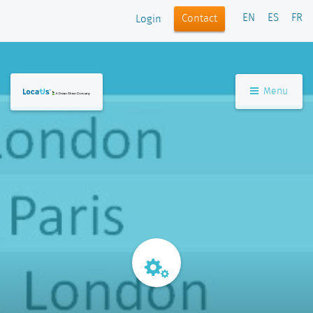
EN
ES
FR
Contact
Login
Menu